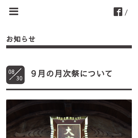
/
お知らせ
08
９月の月次祭について
30