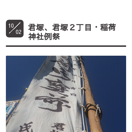
10
君塚、君塚２丁目・稲荷
02
神社例祭