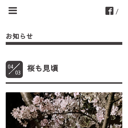
/
お知らせ
04
桜も見頃
03