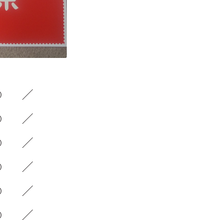
3）
3）
4）
2）
3）
4）