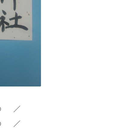
2）
4）