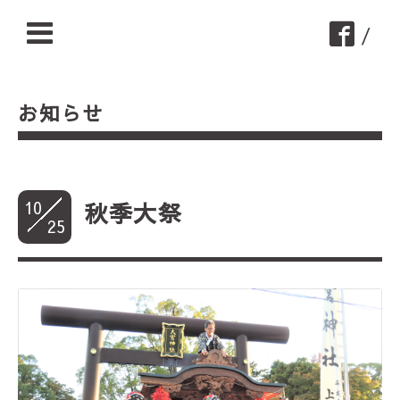
/
お知らせ
10
秋季大祭
25