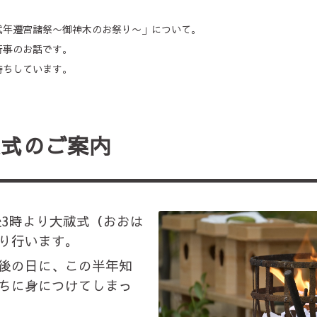
式年遷宮諸祭〜御神木のお祭り〜」について。
行事のお話です。
待ちしています。
祓式のご案内
午後3時より大祓式（おおは
り行います。
後の日に、この半年知
ちに身につけてしまっ