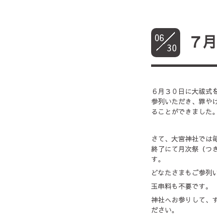
06
７
30
６月３０日に大祓式
参列いただき、罪や
ることができました
さて、大宮神社では
終了にて月次祭（つ
す。
どなたさまもご参列
玉串料も不要です。
神社へお参りして、
ださい。