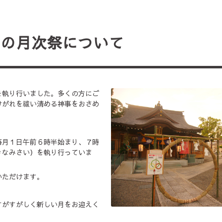
月の月次祭について
を執り行いました。多くの方にご
けがれを祓い清める神事をおさめ
。
毎月１日午前６時半始まり、７時
きなみさい）を執り行っていま
いただけます。
すがすがしく新しい月をお迎えく