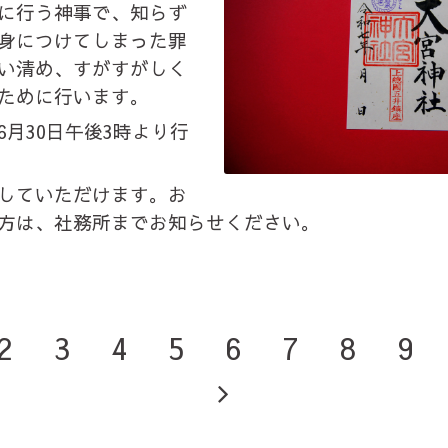
に行う神事で、知らず
身につけてしまった罪
い清め、すがすがしく
ために行います。
6月30日午後3時より行
していただけます。お
方は、社務所までお知らせください。
2
3
4
5
6
7
8
9