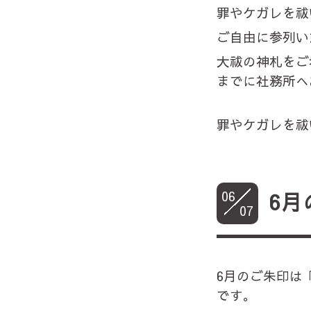
罪やケガレを祓
ご自由に参列い
大祓の神札をご
までに社務所へ
罪やケガレを祓
06
6月
07
6月のご朱印は
です。